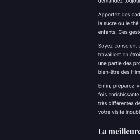
demandez toujour
Apportez des cade
le sucre ou le th
enfants. Ces gest
Soyez conscient d
travaillent en ét
une partie des pro
bien-être des Hi
Enfin, préparez-v
fois enrichissante
très différentes 
votre visite inoubl
La meilleure