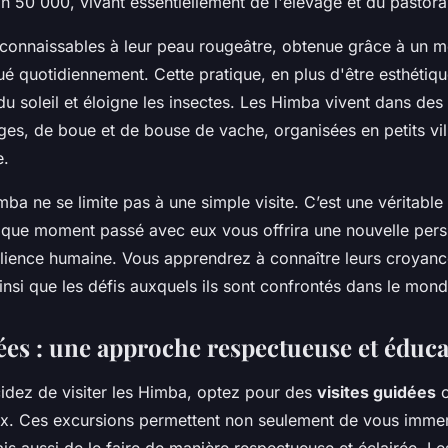
on 50 000, vivant essentiellement de l'élevage et du pastora
econnaissables à leur peau rougeâtre, obtenue grâce à un m
ué quotidiennement. Cette pratique, en plus d'être esthétiqu
u soleil et éloigne les insectes. Les Himba vivent dans des
ges, de boue et de bouse de vache, organisées en petits vi
e.
mba ne se limite pas à une simple visite. C’est une véritable
aque moment passé avec eux vous offrira une nouvelle persp
silience humaine. Vous apprendrez à connaître leurs croyance
insi que les défis auxquels ils sont confrontés dans le mo
ées : une approche respectueuse et éduca
idez de visiter les Himba, optez pour des
visites guidées
o
ux. Ces excursions permettent non seulement de vous immer
is aussi de le faire de manière respectueuse et éclairée. L