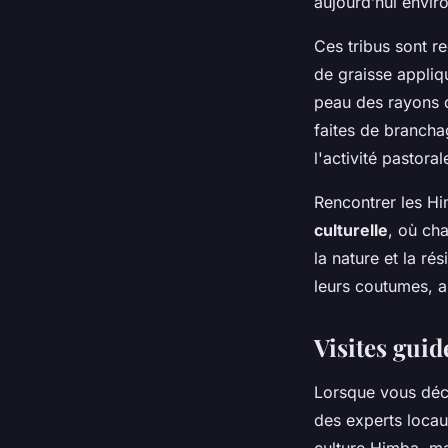
aujourd’hui envir
Ces tribus sont r
de graisse appliq
peau des rayons d
faites de brancha
l'activité pastoral
Rencontrer les Hi
culturelle
, où ch
la nature et la ré
leurs coutumes, a
Visites guid
Lorsque vous déc
des experts loca
culture Himba, ma