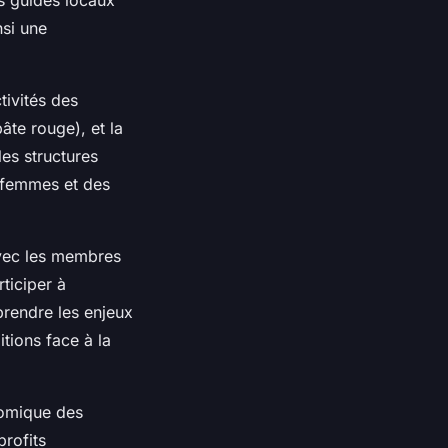
nsi une
tivités des
âte rouge), et la
les structures
 femmes et des
vec les membres
ticiper à
prendre les enjeux
itions face à la
nomique des
profits