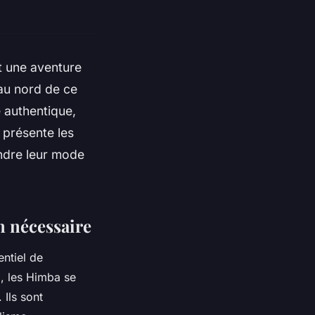
t une aventure
 au nord de ce
 authentique,
 présente les
ndre leur mode
n nécessaire
ntiel de
a, les Himba se
 Ils sont