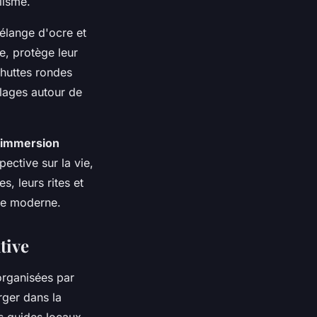
lisme.
élange d'ocre et
e, protège leur
 huttes rondes
llages autour de
immersion
ective sur la vie,
s, leurs rites et
nde moderne.
tive
rganisées par
ger dans la
es guides locaux