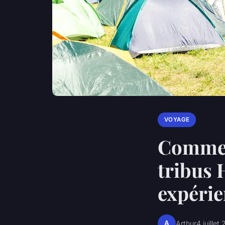
VOYAGE
Comment
tribus 
expéri
A
Arthur
4 juillet