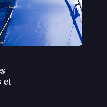
es
 et