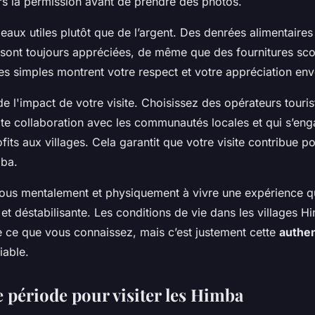
s la permission avant de prendre des photos.
aux utiles plutôt que de l’argent. Des denrées alimentaire
é sont toujours appréciées, de même que des fournitures sco
es simples montrent votre respect et votre appréciation env
e l'impact de votre visite. Choisissez des opérateurs touris
roite collaboration avec les communautés locales et qui s’en
fits aux villages. Cela garantit que votre visite contribue p
mba.
ous mentalement et physiquement à vivre une expérience qui
 et déstabilisante. Les conditions de vie dans les villages 
de ce que vous connaissez, mais c’est justement cette
authen
iable.
 période pour visiter les Himba